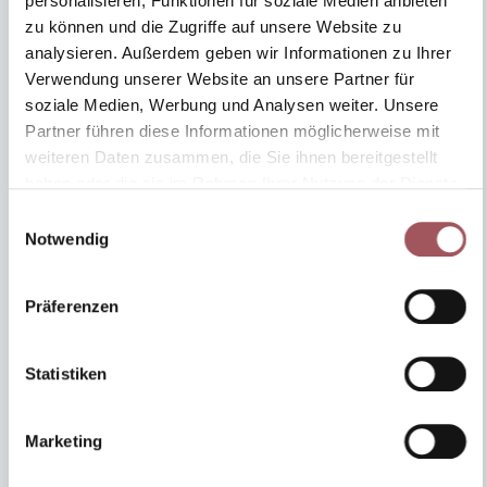
personalisieren, Funktionen für soziale Medien anbieten
zu können und die Zugriffe auf unsere Website zu
analysieren. Außerdem geben wir Informationen zu Ihrer
Verwendung unserer Website an unsere Partner für
soziale Medien, Werbung und Analysen weiter. Unsere
Partner führen diese Informationen möglicherweise mit
weiteren Daten zusammen, die Sie ihnen bereitgestellt
haben oder die sie im Rahmen Ihrer Nutzung der Dienste
gesammelt haben. Sie geben Einwilligung zu unseren
Einwilligungsauswahl
Cookies, wenn Sie unsere Webseite weiterhin nutzen.
Notwendig
Work@CORIUS
Von der MFA zur Praxismanagerin
Präferenzen
Wie wird man Praxismanagerin? Gibt es dafür eine
spezielle Ausbildung? Und welche Eigenschaften
sollte man dafür mitbringen? Fragen über Fragen, die
Statistiken
uns Praxismanagerin Celina Ritter in diesem Beitrag
beantwortet.
Marketing