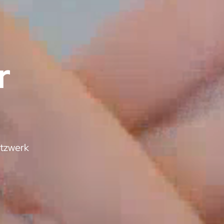
r
etzwerk