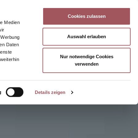
 uns
News
Kontakt
DE
Cookies zulassen
le Medien
ir
Auswahl erlauben
, Werbung
ren Daten
ienste
Nur notwendige Cookies
weiterhin
verwenden
g
Details zeigen