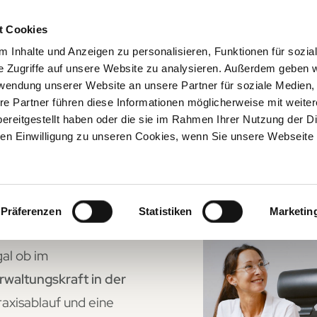
Praxisnachfolge
Praxisabgabe
Über
t Cookies
 Inhalte und Anzeigen zu personalisieren, Funktionen für sozia
e Zugriffe auf unsere Website zu analysieren. Außerdem geben w
rwendung unserer Website an unsere Partner für soziale Medien
re Partner führen diese Informationen möglicherweise mit weite
ereitgestellt haben oder die sie im Rahmen Ihrer Nutzung der D
r
n Einwilligung zu unseren Cookies, wenn Sie unsere Webseite 
Präferenzen
Statistiken
Marketin
im Praxisalltag auch
gal ob im
rwaltungskraft in der
raxisablauf und eine