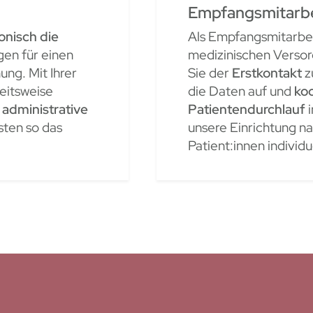
Empfangsmitarb
fonisch die
Als Empfangsmitarbeit
gen für einen
medizinischen Versor
ung. Mit Ihrer
Sie der
Erstkontakt
z
beitsweise
die Daten auf und
ko
 administrative
Patientendurchlauf
i
sten so das
unsere Einrichtung n
Patient:innen individue