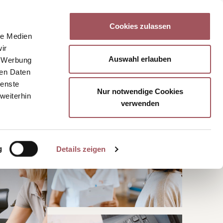
 uns
News
Kontakt
DE
Cookies zulassen
le Medien
ir
Auswahl erlauben
, Werbung
ren Daten
ienste
Nur notwendige Cookies
weiterhin
verwenden
g
Details zeigen