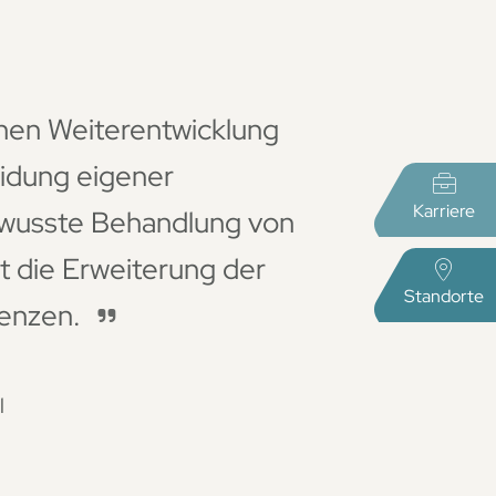
chen Weiterentwicklung
eidung eigener
Karriere
ewusste Behandlung von
t die Erweiterung der
Standorte
enzen.
Next
l