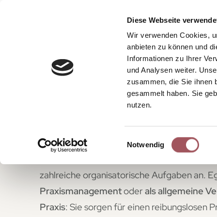
Home
Karriere
Diese Webseite verwende
Wir verwenden Cookies, um
anbieten zu können und di
Informationen zu Ihrer Ve
und Analysen weiter. Unse
zusammen, die Sie ihnen b
Ihre Karriere in de
gesammelt haben. Sie gebe
nutzen.
Praxisverwaltung
Einwilligungsauswahl
Notwendig
Neben der medizinischen Versorgung fallen 
zahlreiche organisatorische Aufgaben an. E
Praxismanagement
oder
als
allgemeine Ve
Praxis
: Sie sorgen für einen reibungslosen P